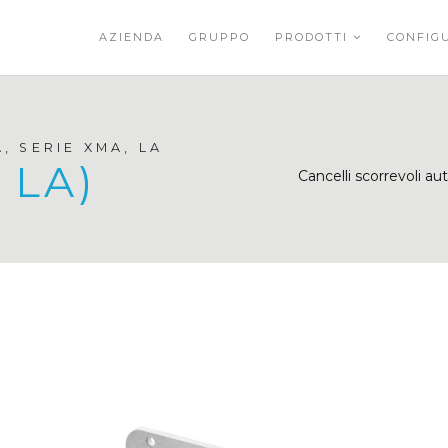
AZIENDA
GRUPPO
PRODOTTI
CONFIG
 SERIE XMA, LA
 LA)
Cancelli scorrevoli au