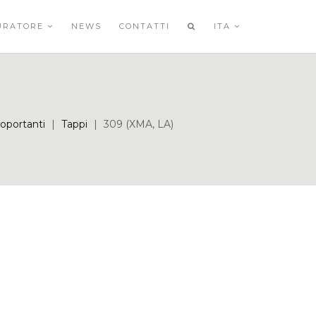
URATORE
NEWS
CONTATTI
ITA
toportanti
|
Tappi
|
309 (XMA, LA)