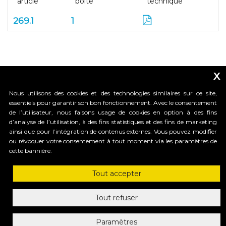
article
boite
technique
269.1
1
x
Nous utilisons des cookies et des technologies similaires sur ce site,
essentiels pour garantir son bon fonctionnement. Avec le consentement
de l’utilisateur, nous faisons usage de cookies en option à des fins
d’analyse de l’utilisation, à des fins statistiques et des fins de marketing
_____________________________
ainsi que pour l’intégration de contenus externes. Vous pouvez modifier
ou révoquer votre consentement à tout moment via les paramètres de
cette bannière.
HI-MOTIONS S.r.l.
Tout accepter
Via dell'industria, 91 - 36030 Sarcedo (VI) Italy
tel. +39 0445 367536 | fax. +30 0445 367520
mail: info@himotions.com
Tout refuser
C.F. e P.IVA (IT): 03548520240 | Cap. Soc. € 10.000,00 i.v.
Società soggetta a Direzione e Coordinamento di:
Paramètres
Benincà Holding S.p.A. ai sensi dell’ articolo 2497 bis 2 C.C